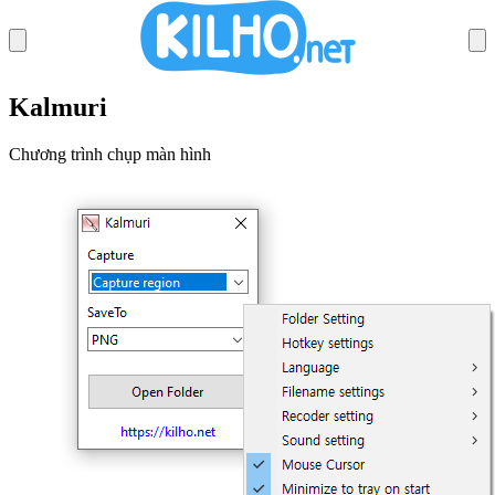
Kalmuri
SECRETVIDEO DL
Chương trình chụp màn hình
MEMORYCLEANER
IMAGECONVERTER
STARTCLEANER
SECRETDNS
BOOSTPING
AUTOCLICK
KCLEANER