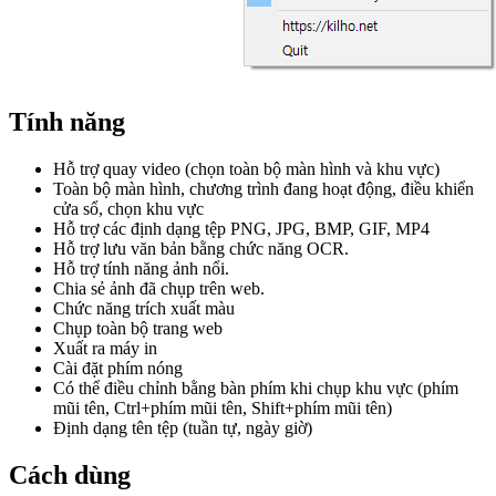
KALMURI
STAYON
Tính năng
KTIMER
Hỗ trợ quay video (chọn toàn bộ màn hình và khu vực)
Toàn bộ màn hình, chương trình đang hoạt động, điều khiển
IMGDB
cửa sổ, chọn khu vực
Hỗ trợ các định dạng tệp PNG, JPG, BMP, GIF, MP4
Hỗ trợ lưu văn bản bằng chức năng OCR.
Hỗ trợ tính năng ảnh nổi.
Chia sẻ ảnh đã chụp trên web.
Chức năng trích xuất màu
Chụp toàn bộ trang web
Xuất ra máy in
Cài đặt phím nóng
Có thể điều chỉnh bằng bàn phím khi chụp khu vực (phím
mũi tên, Ctrl+phím mũi tên, Shift+phím mũi tên)
Định dạng tên tệp (tuần tự, ngày giờ)
Cách dùng