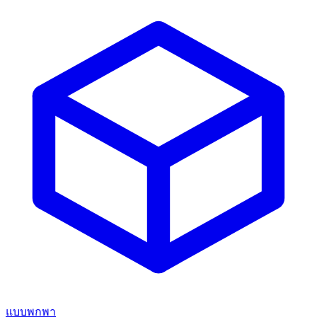
แบบพกพา