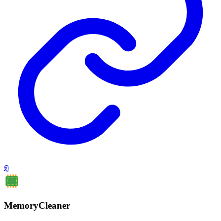
KALMURI
STAYON
KTIMER
IMGDB
ดู
MemoryCleaner