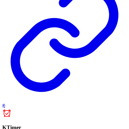
ดู
KTimer