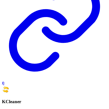
ดู
KCleaner