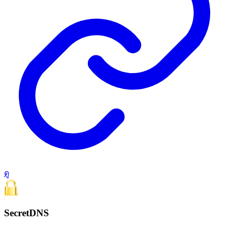
ดู
SecretDNS