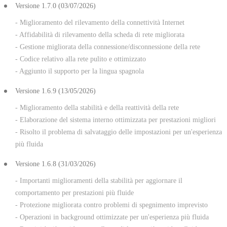
Versione 1.7.0 (03/07/2026)
- Miglioramento del rilevamento della connettività Internet
- Affidabilità di rilevamento della scheda di rete migliorata
- Gestione migliorata della connessione/disconnessione della rete
- Codice relativo alla rete pulito e ottimizzato
- Aggiunto il supporto per la lingua spagnola
Versione 1.6.9 (13/05/2026)
- Miglioramento della stabilità e della reattività della rete
- Elaborazione del sistema interno ottimizzata per prestazioni migliori
- Risolto il problema di salvataggio delle impostazioni per un'esperienza
più fluida
Versione 1.6.8 (31/03/2026)
- Importanti miglioramenti della stabilità per aggiornare il
comportamento per prestazioni più fluide
- Protezione migliorata contro problemi di spegnimento imprevisto
- Operazioni in background ottimizzate per un'esperienza più fluida