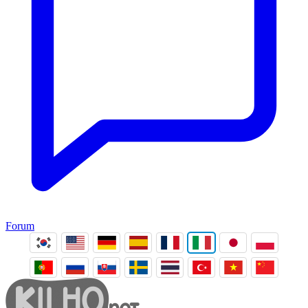
Forum