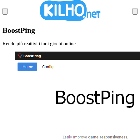
BoostPing
SECRETVIDEO DL
Rende più reattivi i tuoi giochi online.
MEMORYCLEANER
IMAGECONVERTER
STARTCLEANER
SECRETDNS
BOOSTPING
AUTOCLICK
KCLEANER