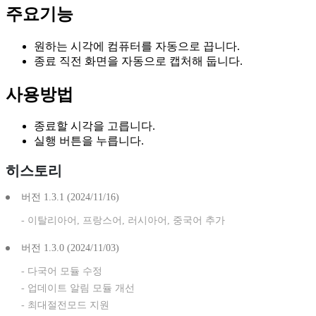
주요기능
칼무리
원하는 시각에 컴퓨터를 자동으로 끕니다.
끄지마
종료 직전 화면을 자동으로 캡처해 둡니다.
사용방법
예약종료
이미지창고
종료할 시각을 고릅니다.
실행 버튼을 누릅니다.
히스토리
버전 1.3.1 (2024/11/16)
- 이탈리아어, 프랑스어, 러시아어, 중국어 추가
버전 1.3.0 (2024/11/03)
- 다국어 모듈 수정
- 업데이트 알림 모듈 개선
- 최대절전모드 지원