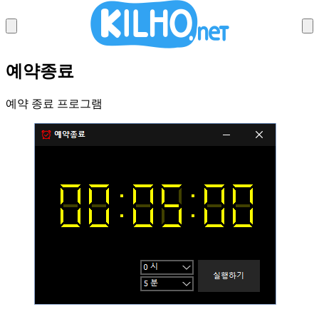
예약종료
시크릿비디오
예약 종료 프로그램
메모리클리너
이미지변환기
스타트클리너
시크릿DNS
부스트핑
오토클릭
윈도우클리너