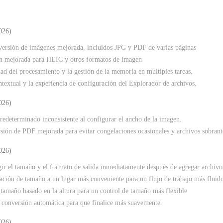
026)
versión de imágenes mejorada, incluidos JPG y PDF de varias páginas
ión mejorada para HEIC y otros formatos de imagen
dad del procesamiento y la gestión de la memoria en múltiples tareas.
ntextual y la experiencia de configuración del Explorador de archivos.
026)
predeterminado inconsistente al configurar el ancho de la imagen.
rsión de PDF mejorada para evitar congelaciones ocasionales y archivos sobrant
026)
egir el tamaño y el formato de salida inmediatamente después de agregar archivo
ación de tamaño a un lugar más conveniente para un flujo de trabajo más fluid
tamaño basado en la altura para un control de tamaño más flexible
e conversión automática para que finalice más suavemente.
026)