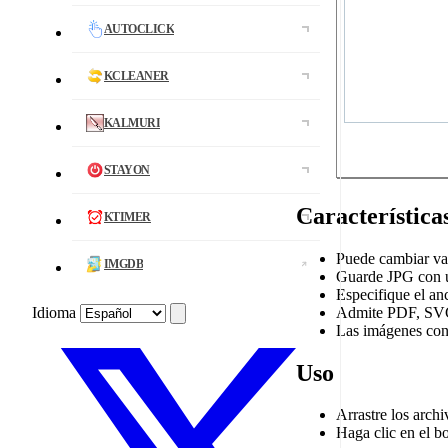
AUTOCLICK
KCLEANER
KALMURI
STAYON
Característica
KTIMER
Puede cambiar va
IMGDB
Guarde JPG con 
Especifique el a
Admite PDF, SV
Idioma
Las imágenes con
Uso
Arrastre los archi
Haga clic en el b